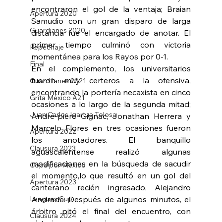
encontraron el gol de la ventaja; Braian 
Apertura 2020
Samudio con un gran disparo de larga 
Guardianes 2020
distancia fue el encargado de anotar. El 
primer tiempo culminó con victoria 
Repechaje
momentánea para los Rayos por 0-1.
Final
En el complemento, los universitarios 
fueron muy certeros a la ofensiva, 
Guard1anes 2021
encontrando la portería necaxista en cinco 
Grita México A21
ocasiones a lo largo de la segunda mitad; 
Juan Carlos Igartua Tolosa
André-piere Gignac, Jonathan Herrera y 
Marcelo Flores en tres ocasiones fueron 
Apertura 2022
los anotadores. El banquillo 
Clausura 2023
aguascalentense realizó algunas 
modificaciones en la búsqueda de sacudir 
Copa por México
el momento,lo que resultó en un gol del 
Apertura 2023
canterano recién ingresado, Alejandro 
Leagues Cup
Andrade. Después de algunos minutos, el 
árbitro pitó el final del encuentro, con 
Clausura 2024