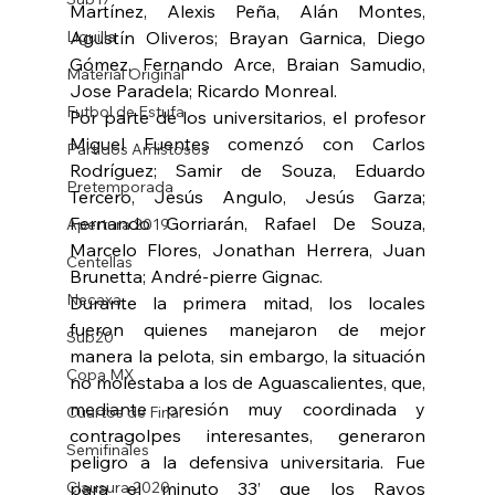
Martínez, Alexis Peña, Alán Montes, 
Liguilla
Agustín Oliveros; Brayan Garnica, Diego 
Gómez, Fernando Arce, Braian Samudio, 
Material Original
Jose Paradela; Ricardo Monreal.
Futbol de Estufa
Por parte de los universitarios, el profesor 
Miguel Fuentes comenzó con Carlos 
Partidos Amistosos
Rodríguez; Samir de Souza, Eduardo 
Pretemporada
Tercero, Jesús Angulo, Jesús Garza; 
Fernando Gorriarán, Rafael De Souza, 
Apertura 2019
Marcelo Flores, Jonathan Herrera, Juan 
Centellas
Brunetta; André-pierre Gignac.
Necaxa
Durante la primera mitad, los locales 
fueron quienes manejaron de mejor 
Sub20
manera la pelota, sin embargo, la situación 
Copa MX
no molestaba a los de Aguascalientes, que, 
mediante presión muy coordinada y 
Cuartos de Final
contragolpes interesantes, generaron 
Semifinales
peligro a la defensiva universitaria. Fue 
Clausura 2020
para el minuto 33’ que los Rayos 