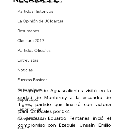
Historias del Centenario
Partidos Historicos
La Opinión de JCIgartua
Resumenes
Clausura 2019
Partidos Oficiales
Entrevistas
Noticias
Fuerzas Basicas
Ex-jugadores
El Equipo de Aguascalientes visitó en la 
ciudad de Monterrey a la escuadra de 
Supercopa
Tigres, partido que finalizó con victoria 
Labor Social
para los locales por 5-2.
El profesor Eduardo Fentanes inició el 
Contrataciones
compromiso con Ezequiel Unsaín; Emilio 
Sub17