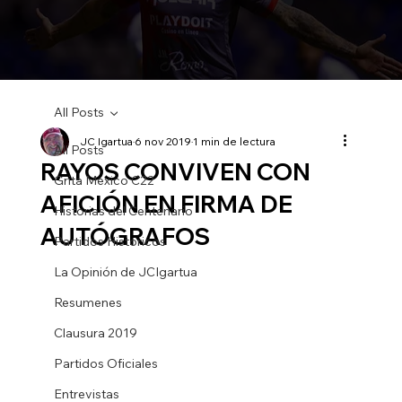
All Posts
JC Igartua
6 nov 2019
1 min de lectura
All Posts
RAYOS CONVIVEN CON
Grita Mexico C22
AFICIÓN EN FIRMA DE
Historias del Centenario
AUTÓGRAFOS
Partidos Historicos
La Opinión de JCIgartua
Resumenes
Clausura 2019
Partidos Oficiales
Entrevistas