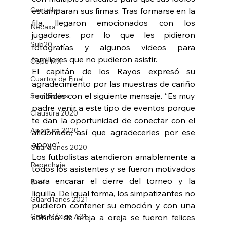
Centellas
estamparan sus firmas. Tras formarse en la 
fila, llegaron emocionados con los 
Necaxa
jugadores, por lo que les pidieron 
Sub20
fotografías y algunos videos para 
familiares que no pudieron asistir. 
Copa MX
El capitán de los Rayos expresó su 
Cuartos de Final
agradecimiento por las muestras de cariño 
recibidas con el siguiente mensaje. “Es muy 
Semifinales
padre venir a este tipo de eventos porque 
Clausura 2020
te dan la oportunidad de conectar con el 
Apertura 2020
aficionado, así que agradecerles por ese 
apoyo”. 
Guardianes 2020
Los futbolistas atendieron amablemente a 
Repechaje
todos los asistentes y se fueron motivados 
para encarar el cierre del torneo y la 
Final
liguilla. De igual forma, los simpatizantes no 
Guard1anes 2021
pudieron contener su emoción y con una 
Grita México A21
sonrisa de oreja a oreja se fueron felices 