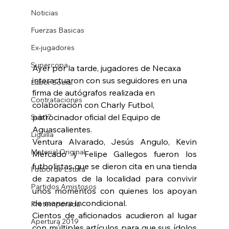
Noticias
Fuerzas Basicas
Ex-jugadores
Supercopa
Ayer por la tarde, jugadores de Necaxa 
interactuaron con sus seguidores en una 
Labor Social
firma de autógrafos realizada en 
Contrataciones
colaboración con Charly Futbol, 
patrocinador oficial del Equipo de 
Sub17
Aguascalientes. 
Liguilla
Ventura Alvarado, Jesús Angulo, Kevin 
Material Original
Mercado y Felipe Gallegos fueron los 
futbolistas que se dieron cita en una tienda 
Futbol de Estufa
de zapatos de la localidad para convivir 
Partidos Amistosos
unos momentos con quienes los apoyan 
de manera incondicional. 
Pretemporada
Cientos de aficionados acudieron al lugar 
Apertura 2019
con múltiples artículos para que sus ídolos 