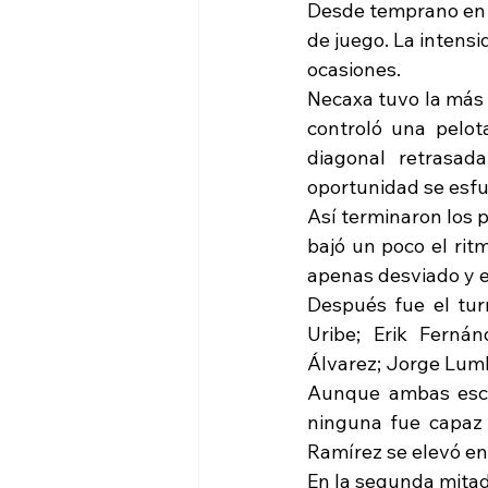
Desde temprano en e
de juego. La intensi
ocasiones. 
Necaxa tuvo la más
controló una pelot
diagonal retrasad
oportunidad se esfu
Así terminaron los
bajó un poco el r
apenas desviado y el
Después fue el tur
Uribe; Erik Fernán
Álvarez; Jorge Lumbr
Aunque ambas escua
ninguna fue capaz d
Ramírez se elevó e
En la segunda mita