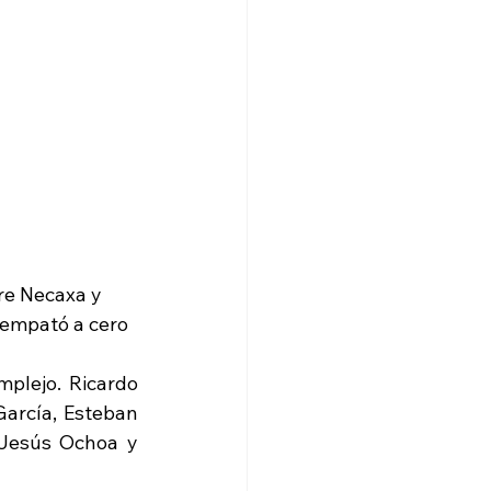
re Necaxa y 
empató a cero 
plejo. Ricardo 
arcía, Esteban 
Jesús Ochoa y 