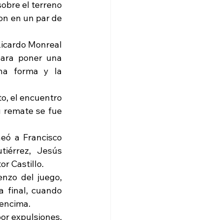
bre el terreno 
on en un par de 
icardo Monreal 
para poner una 
a forma y la 
, el encuentro 
 remate se fue 
ó a Francisco 
érrez, Jesús 
r Castillo. 
zo del juego, 
a final, cuando 
 encima. 
r expulsiones, 