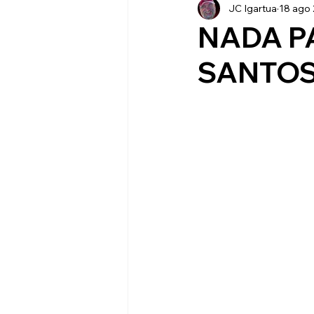
JC Igartua
18 ago
Resumenes
Clausura 201
NADA P
SANTOS
Supercopa
Labor Social
Partidos Amistosos
Pret
Cuartos de Final
Semifina