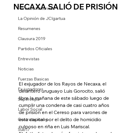
NECAXA SALIÓ DE PRISIÓN
Partidos Historicos
La Opinión de JCIgartua
Resumenes
Clausura 2019
Partidos Oficiales
Entrevistas
Noticias
Fuerzas Basicas
El exjugador de los Rayos de Necaxa, el 
Ex-jugadores
delantero uruguayo Luis Gorocito, salió 
libre la mañana de este sábado luego de 
Supercopa
cumplir una condena de casi cuatro años 
Labor Social
de prisión en el Cereso para varones de 
esta capital por el delito de homicidio 
Contrataciones
culposo en riña en Luis Mariscal.
Sub17