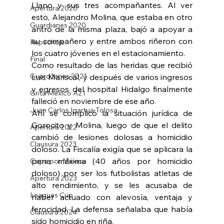
Llano y sus tres acompañantes. Al ver 
Apertura 2020
esto, Alejandro Molina, que estaba en otro 
Guardianes 2020
antro de la misma plaza, bajó a apoyar a 
su compañero y entre ambos riñeron con 
Repechaje
los cuatro jóvenes en el estacionamiento.
Final
Como resultado de las heridas que recibió 
Guard1anes 2021
Luis Mariscal, y después de varios ingresos 
y egresos del hospital Hidalgo finalmente 
Grita México A21
falleció en noviembre de ese año.
Juan Carlos Igartua Tolosa
Ahí se complicó la situación jurídica de 
Gorocito y Molina, luego de que el delito 
Apertura 2022
cambió de lesiones dolosas a homicidio 
Clausura 2023
doloso. La Fiscalía exigía que se aplicara la 
pena máxima (40 años por homicidio 
Copa por México
doloso) por ser los futbolistas atletas de 
Apertura 2023
alto rendimiento, y se les acusaba de 
Leagues Cup
haber actuado con alevosía, ventaja y 
ferocidad. La defensa señalaba que había 
Clausura 2024
sido homicidio en riña.