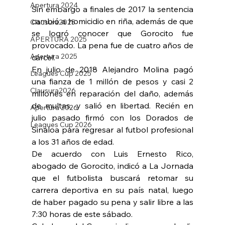
Apertura 2024
Sin embargo a finales de 2017 la sentencia 
cambió a homicidio en riña, además de que 
Clausura2025
se logró conocer que Gorocito fue 
APERTURA 2025
provocado. La pena fue de cuatro años de 
Apertura 2025
cárcel.
En julio de 2018 Alejandro Molina pagó 
Leagues Cup 2025
una fianza de 1 millón de pesos y casi 2 
Clausura2026
millones en reparación del daño, además 
de multas, y salió en libertad. Recién en 
Apertura 2026
julio pasado firmó con los Dorados de 
Leagues Cup 2026
Sinaloa para regresar al futbol profesional 
a los 31 años de edad.
De acuerdo con Luis Ernesto Rico, 
abogado de Gorocito, indicó a La Jornada 
que el futbolista buscará retomar su 
carrera deportiva en su país natal, luego 
de haber pagado su pena y salir libre a las 
7:30 horas de este sábado.