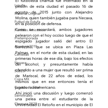
El futbolista charrúa fue internado en la 
Liguilla
prisión de esta ciudad el pasado 16 de 
agosto de 2015 junto con Alejandro 
Material Original
Molina, quien también jugaba para Necaxa, 
Futbol de Estufa
en la posición de defensa.
Como se recordará, ambos jugadores 
Partidos Amistosos
pelearon con el hoy occiso luego de que el 
Pretemporada
espigado jugador salió del antro El 
Apertura 2019
Barezzito, que se ubica en Plaza Las 
Palmas, en el norte de esta ciudad, en las 
Centellas
primeras horas de ese día, bajo los efectos 
Necaxa
del alcohol, y presuntamente había 
ofendido a una mujer que resultó ser prima 
Sub20
de Mariscal, de 22 años de edad, los 
Copa MX
mismos que en ese entonces tenía el 
jugador sudamericano.
Cuartos de Final
Ahí inició una discusión y luego comenzó 
Semifinales
una pelea entre el estudiante de la 
Clausura 2020
Universidad El Retoño en el municipio de El 