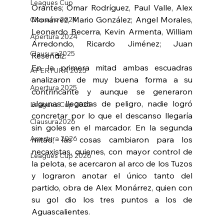
Leagues Cup
Orantes; Omar Rodríguez, Paul Valle, Alex 
Monárrez, Mario González; Angel Morales, 
Clausura 2024
Leonardo Becerra, Kevin Armenta, William 
Apertura 2024
Arredondo, Ricardo Jiménez; Juan 
Clausura2025
Resendiz. 
En la primera mitad ambas escuadras 
APERTURA 2025
analizaron de muy buena forma a su 
Apertura 2025
contrincante y aunque se generaron 
algunas llegadas de peligro, nadie logró 
Leagues Cup 2025
concretar por lo que el descanso llegaría 
Clausura2026
sin goles en el marcador. En la segunda 
Apertura 2026
mitad, las cosas cambiaron para los 
necaxistas, quienes, con mayor control de 
Leagues Cup 2026
la pelota, se acercaron al arco de los Tuzos 
y lograron anotar el único tanto del 
partido, obra de Alex Monárrez, quien con 
su gol dio los tres puntos a los de 
Aguascalientes. 