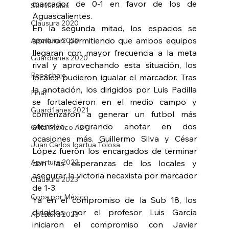
marcador de 0-1 en favor de los de 
Semifinales
Aguascalientes. 
Clausura 2020
En la segunda mitad, los espacios se 
abrieron permitiendo que ambos equipos 
Apertura 2020
llegaran con mayor frecuencia a la meta 
Guardianes 2020
rival y aprovechando esta situación, los 
Repechaje
locales pudieron igualar el marcador. Tras 
la anotación, los dirigidos por Luis Padilla 
Final
se fortalecieron en el medio campo y 
Guard1anes 2021
comenzaron a generar un futbol más 
ofensivo, logrando anotar en dos 
Grita México A21
ocasiones más. Guillermo Silva y César 
Juan Carlos Igartua Tolosa
López fueron los encargados de terminar 
Apertura 2022
con las esperanzas de los locales y 
asegurar la victoria necaxista por marcador 
Clausura 2023
de 1-3. 
Copa por México
Ya en el compromiso de la Sub 18, los 
dirigidos por el profesor Luis García 
Apertura 2023
iniciaron el compromiso con Javier 