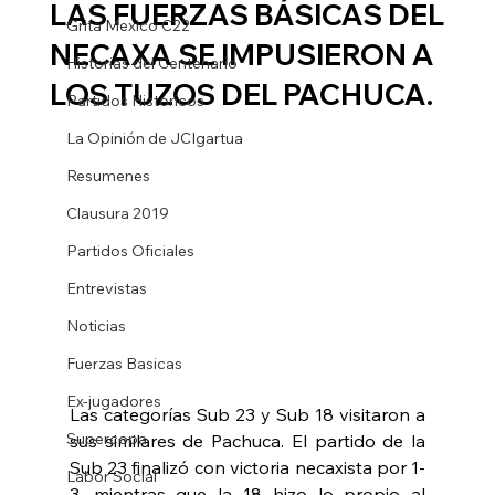
LAS FUERZAS BÁSICAS DEL
Grita Mexico C22
NECAXA SE IMPUSIERON A
Historias del Centenario
LOS TUZOS DEL PACHUCA.
Partidos Historicos
La Opinión de JCIgartua
Resumenes
Clausura 2019
Partidos Oficiales
Entrevistas
Noticias
Fuerzas Basicas
Ex-jugadores
Las categorías Sub 23 y Sub 18 visitaron a 
Supercopa
sus similares de Pachuca. El partido de la 
Sub 23 finalizó con victoria necaxista por 1-
Labor Social
3, mientras que la 18 hizo lo propio al 