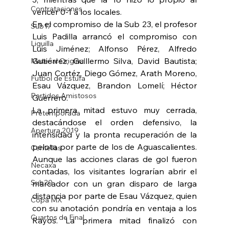
Contrataciones
vencer 0-1 a los locales. 
En el compromiso de la Sub 23, el profesor 
Sub17
Luis Padilla arrancó el compromiso con 
Liguilla
Luis Jiménez; Alfonso Pérez, Alfredo 
Gutiérrez, Guillermo Silva, David Bautista; 
Material Original
Juan Cortéz, Diego Gómez, Arath Moreno, 
Futbol de Estufa
Esau Vázquez, Brandon Lomelí; Héctor 
Partidos Amistosos
Guerrero. 
La primera mitad estuvo muy cerrada, 
Pretemporada
destacándose el orden defensivo, la 
Apertura 2019
intensidad y la pronta recuperación de la 
pelota por parte de los de Aguascalientes. 
Centellas
Aunque las acciones claras de gol fueron 
Necaxa
contadas, los visitantes lograrían abrir el 
Sub20
marcador con un gran disparo de larga 
distancia por parte de Esau Vázquez, quien 
Copa MX
con su anotación pondría en ventaja a los 
Cuartos de Final
Rayos. La primera mitad finalizó con 