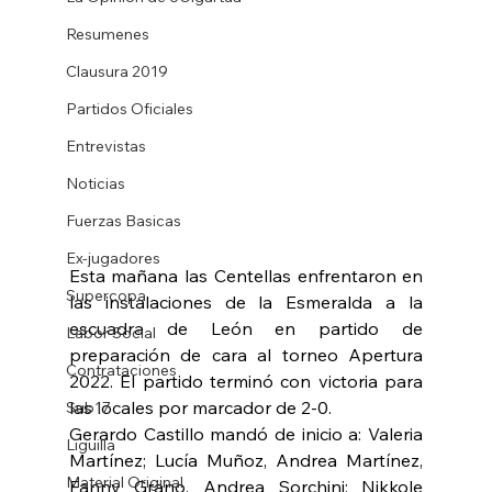
Resumenes
Clausura 2019
Partidos Oficiales
Entrevistas
Noticias
Fuerzas Basicas
Ex-jugadores
Esta mañana las Centellas enfrentaron en 
Supercopa
las instalaciones de la Esmeralda a la 
escuadra de León en partido de 
Labor Social
preparación de cara al torneo Apertura 
Contrataciones
2022. El partido terminó con victoria para 
las locales por marcador de 2-0.
Sub17
Gerardo Castillo mandó de inicio a: Valeria 
Liguilla
Martínez; Lucía Muñoz, Andrea Martínez, 
Material Original
Fanny Grano, Andrea Sorchini; Nikkole 