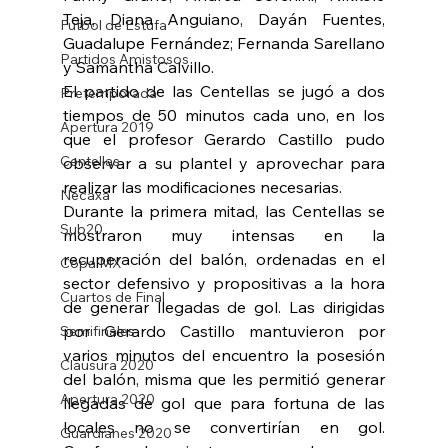
Teja, Diana Anguiano, Dayán Fuentes, 
Futbol de Estufa
Guadalupe Fernández; Fernanda Sarellano 
Partidos Amistosos
y Samantha Calvillo.
El partido de las Centellas se jugó a dos 
Pretemporada
tiempos de 50 minutos cada uno, en los 
Apertura 2019
que el profesor Gerardo Castillo pudo 
Centellas
observar a su plantel y aprovechar para 
realizar las modificaciones necesarias.
Necaxa
Durante la primera mitad, las Centellas se 
Sub20
mostraron muy intensas en la 
recuperación del balón, ordenadas en el 
Copa MX
sector defensivo y propositivas a la hora 
Cuartos de Final
de generar llegadas de gol. Las dirigidas 
por Gerardo Castillo mantuvieron por 
Semifinales
varios minutos del encuentro la posesión 
Clausura 2020
del balón, misma que les permitió generar 
Apertura 2020
llegadas de gol que para fortuna de las 
locales no se convertirían en gol. 
Guardianes 2020