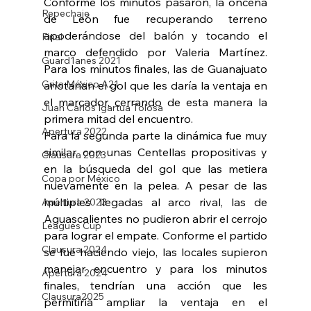
Conforme los minutos pasaron, la oncena 
Repechaje
de León fue recuperando terreno 
apoderándose del balón y tocando el 
Final
marco defendido por Valeria Martínez. 
Guard1anes 2021
Para los minutos finales, las de Guanajuato 
Grita México A21
anotarían el gol que les daría la ventaja en 
el marcador, cerrando de esta manera la 
Juan Carlos Igartua Tolosa
primera mitad del encuentro.
Apertura 2022
Para la segunda parte la dinámica fue muy 
similar, con unas Centellas propositivas y 
Clausura 2023
en la búsqueda del gol que las metiera 
Copa por México
nuevamente en la pelea. A pesar de las 
múltiples llegadas al arco rival, las de 
Apertura 2023
Aguascalientes no pudieron abrir el cerrojo 
Leagues Cup
para lograr el empate. Conforme el partido 
Clausura 2024
se fue haciendo viejo, las locales supieron 
manejar encuentro y para los minutos 
Apertura 2024
finales, tendrían una acción que les 
Clausura2025
permitiría ampliar la ventaja en el 