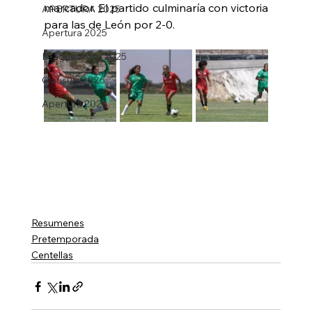
marcador. El partido culminaría con victoria 
APERTURA 2025
para las de León por 2-0.
Apertura 2025
Leagues Cup 2025
Clausura2026
Apertura 2026
Resumenes
Pretemporada
Centellas