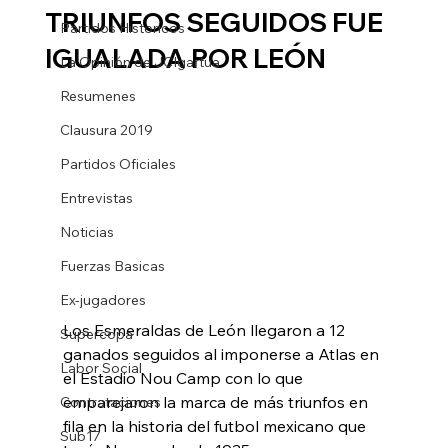
TRIUNFOS SEGUIDOS FUE
Partidos Historicos
IGUALADA POR LEÓN
La Opinión de JCIgartua
Resumenes
Clausura 2019
Partidos Oficiales
Entrevistas
Noticias
Fuerzas Basicas
Ex-jugadores
Los Esmeraldas de León llegaron a 12 
Supercopa
ganados seguidos al imponerse a Atlas en 
Labor Social
el Estadio Nou Camp con lo que 
emparejaron la marca de más triunfos en 
Contrataciones
fila en la historia del futbol mexicano que 
Sub17