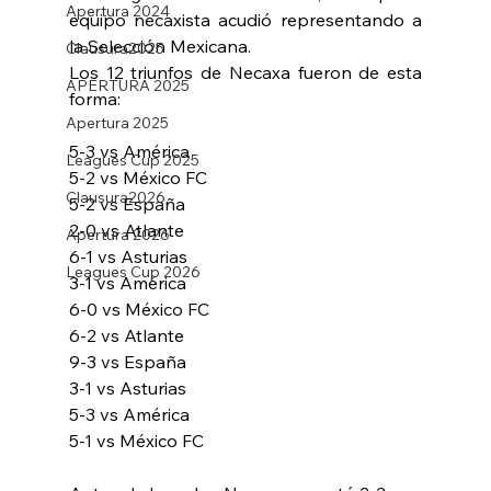
Apertura 2024
equipo necaxista acudió representando a 
la Selección Mexicana.
Clausura2025
Los 12 triunfos de Necaxa fueron de esta 
APERTURA 2025
forma:
Apertura 2025
5-3 vs América
Leagues Cup 2025
5-2 vs México FC
Clausura2026
5-2 vs España
2-0 vs Atlante
Apertura 2026
6-1 vs Asturias
Leagues Cup 2026
3-1 vs América
6-0 vs México FC
6-2 vs Atlante
9-3 vs España
3-1 vs Asturias
5-3 vs América
5-1 vs México FC