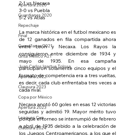
2-1 vs Necaxa
Apertura 2020
3-0 vs Puebla
Guardianes 2020
5-2 vs Atlas
Repechaje
La marca histórica en el futbol mexicano es 
Final
de 12 ganados en fila compartida ahora 
Guard1anes 2021
entre León y Necaxa. Los Rayos la 
consiguieron entre diciembre de 1934 y 
Grita México A21
mayo de 1935. En esa campaña 
Juan Carlos Igartua Tolosa
participaron solamente cinco equipos y el 
formato de competencia era a tres vueltas, 
Apertura 2022
es decir, cada club enfrentaba tres veces a 
Clausura 2023
cada rival.
Copa por México
Necaxa anotó 60 goles en esas 12 victorias 
Apertura 2023
seguidas y admitió 19. Mayor mérito tuvo 
Leagues Cup
porque el torneo se interrumpió de febrero 
a abril de 1935 debido a la celebración de 
Clausura 2024
los Juegos Centroamericanos, a los que el 