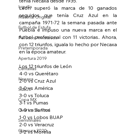
tenía Necaxa desde 1935.
Liguilla
León superó la marca de 10 ganados 
seguidos que tenía Cruz Azul en la 
Material Original
campaña 1971-72 la semana pasada ante 
Futbol de Estufa
Puebla e impuso una nueva marca en el 
futbol profesional con 11 victorias.. Ahora, 
Partidos Amistosos
con 12 triunfos, iguala lo hecho por Necaxa 
Pretemporada
en la época amateur.
Apertura 2019
Los 12 triunfos de León
Centellas
4-0 vs Querétaro
Necaxa
2-0 vs Cruz Azul
3-0 vs América
Sub20
3-0 vs Toluca
Copa MX
3-1 vs Pumas
3-0 vs Santos
Cuartos de Final
1-0 vs Lobos BUAP
Semifinales
2-0 vs Veracruz
Clausura 2020
3-2 vs Morelia