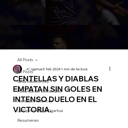
All Posts
JC Igartua
5 feb 2024
1 min de lectura
All Posts
CENTELLAS Y DIABLAS
Grita Mexico C22
EMPATAN SIN GOLES EN
Historias del Centenario
INTENSO DUELO EN EL
Partidos Historicos
VICTORIA.
La Opinión de JCIgartua
Resumenes