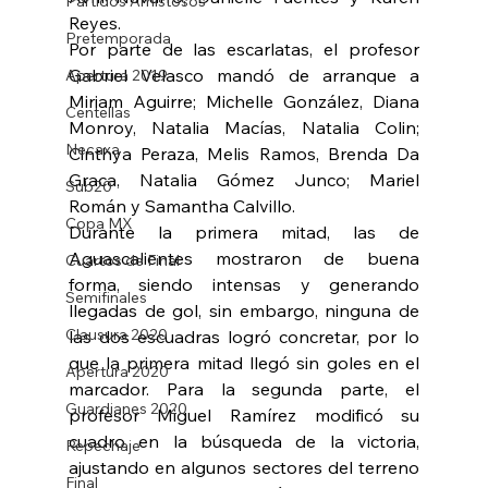
Partidos Amistosos
Reyes.
Pretemporada
Por parte de las escarlatas, el profesor 
Gabriel Velasco mandó de arranque a 
Apertura 2019
Miriam Aguirre; Michelle González, Diana 
Centellas
Monroy, Natalia Macías, Natalia Colin; 
Necaxa
Cinthya Peraza, Melis Ramos, Brenda Da 
Graca, Natalia Gómez Junco; Mariel 
Sub20
Román y Samantha Calvillo.
Copa MX
Durante la primera mitad, las de 
Aguascalientes mostraron de buena 
Cuartos de Final
forma, siendo intensas y generando 
Semifinales
llegadas de gol, sin embargo, ninguna de 
Clausura 2020
las dos escuadras logró concretar, por lo 
que la primera mitad llegó sin goles en el 
Apertura 2020
marcador. Para la segunda parte, el 
Guardianes 2020
profesor Miguel Ramírez modificó su 
cuadro en la búsqueda de la victoria, 
Repechaje
ajustando en algunos sectores del terreno 
Final