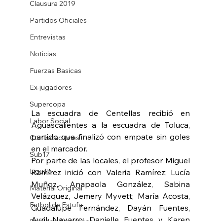
Clausura 2019
Partidos Oficiales
Entrevistas
Noticias
Fuerzas Basicas
Ex-jugadores
Supercopa
La escuadra de Centellas recibió en 
Labor Social
Aguascalientes a la escuadra de Toluca, 
partido que finalizó con empate sin goles 
Contrataciones
en el marcador.
Sub17
Por parte de las locales, el profesor Miguel 
Liguilla
Ramírez inició con Valeria Ramírez; Lucía 
Muñoz, Anapaola González, Sabina 
Material Original
Velázquez, Jemery Myvett; María Acosta, 
Futbol de Estufa
Guadalupe Fernández, Dayán Fuentes, 
Avril Navarro; Danielle Fuentes y Karen 