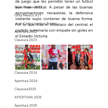
de juego que les permitió tener un futbol 
aún mas vertical. A pesar de las buenas 
Guard1anes 2021
aproximaciones necaxistas, la defensiva 
Grita México A21
visitante supo contener de buena forma. 
Juan Carlos Igartua Tolosa
Por lo que, tras el silbatazo del central, el 
partido culminaría con empate sin goles en 
Apertura 2022
el Estadio Victoria.
Clausura 2023
Copa por México
Apertura 2023
Leagues Cup
Clausura 2024
Apertura 2024
Clausura2025
APERTURA 2025
Apertura 2025