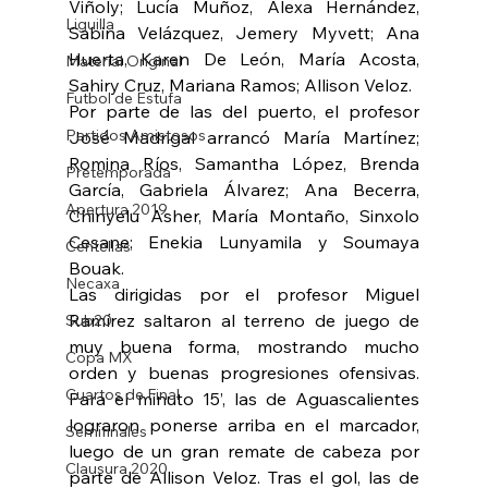
Viñoly; Lucía Muñoz, Alexa Hernández, 
Liguilla
Sabina Velázquez, Jemery Myvett; Ana 
Huerta, Karen De León, María Acosta, 
Material Original
Sahiry Cruz, Mariana Ramos; Allison Veloz.
Futbol de Estufa
Por parte de las del puerto, el profesor 
Partidos Amistosos
José Madrigal arrancó María Martínez; 
Romina Ríos, Samantha López, Brenda 
Pretemporada
García, Gabriela Álvarez; Ana Becerra, 
Apertura 2019
Chinyelu Asher, María Montaño, Sinxolo 
Cesane; Enekia Lunyamila y Soumaya 
Centellas
Bouak.
Necaxa
Las dirigidas por el profesor Miguel 
Ramírez saltaron al terreno de juego de 
Sub20
muy buena forma, mostrando mucho 
Copa MX
orden y buenas progresiones ofensivas. 
Cuartos de Final
Para el minuto 15’, las de Aguascalientes 
lograron ponerse arriba en el marcador, 
Semifinales
luego de un gran remate de cabeza por 
Clausura 2020
parte de Allison Veloz. Tras el gol, las de 