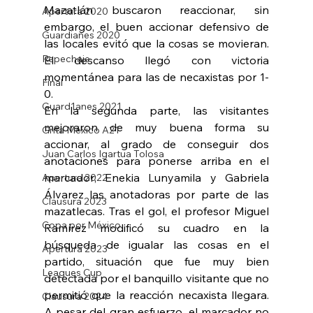
Mazatlán buscaron reaccionar, sin 
Apertura 2020
embargo, el buen accionar defensivo de 
Guardianes 2020
las locales evitó que la cosas se movieran. 
Repechaje
El descanso llegó con victoria 
momentánea para las de necaxistas por 1-
Final
0.
Guard1anes 2021
En la segunda parte, las visitantes 
mejoraron de muy buena forma su 
Grita México A21
accionar, al grado de conseguir dos 
Juan Carlos Igartua Tolosa
anotaciones para ponerse arriba en el 
marcador; Enekia Lunyamila y Gabriela 
Apertura 2022
Álvarez las anotadoras por parte de las 
Clausura 2023
mazatlecas. Tras el gol, el profesor Miguel 
Copa por México
Ramírez modificó su cuadro en la 
búsqueda de igualar las cosas en el 
Apertura 2023
partido, situación que fue muy bien 
Leagues Cup
detectada por el banquillo visitante que no 
permitió que la reacción necaxista llegara. 
Clausura 2024
A pesar del gran esfuerzo, el marcador no 