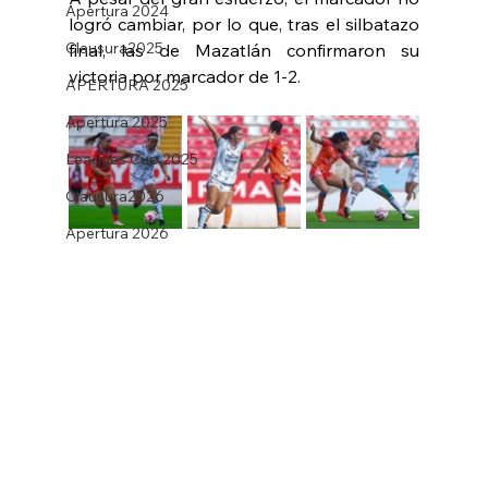
Apertura 2024
logró cambiar, por lo que, tras el silbatazo 
Clausura2025
final, las de Mazatlán confirmaron su 
victoria por marcador de 1-2.
APERTURA 2025
Apertura 2025
Leagues Cup 2025
Clausura2026
Apertura 2026