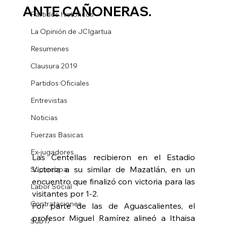
ANTE CAÑONERAS.
Partidos Historicos
La Opinión de JCIgartua
Resumenes
Clausura 2019
Partidos Oficiales
Entrevistas
Noticias
Fuerzas Basicas
Ex-jugadores
Las Centellas recibieron en el Estadio 
Victoria a su similar de Mazatlán, en un 
Supercopa
encuentro que finalizó con victoria para las 
Labor Social
visitantes por 1-2.
Contrataciones
Por parte de las de Aguascalientes, el 
profesor Miguel Ramírez alineó a Ithaisa 
Sub17