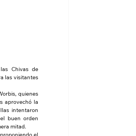
las Chivas de 
 las visitantes 
orbis, quienes 
s aprovechó la 
las intentaron 
 el buen orden 
mera mitad.
proponiendo el 