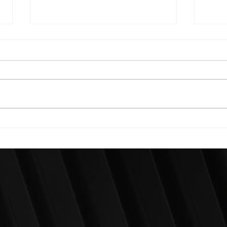
¡NECAXA LO VOLVIO A
¡NE
HACER!¡REMONTADA DE
REM
ULTIMA HORA!
ULT
DE 