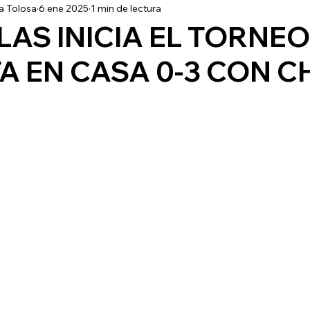
a Tolosa
6 ene 2025
1 min de lectura
9
Partidos Oficiales
Entrevistas
Noticias
F
LAS INICIA EL TORNE
 EN CASA 0-3 CON CH
Contrataciones
Sub17
Liguilla
Material Or
emporada
Apertura 2019
Centellas
Necaxa
les
Clausura 2020
Apertura 2020
Guardianes