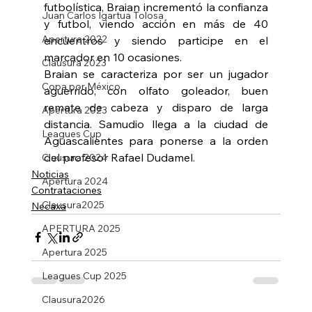
futbolística, Braian incrementó la confianza 
Juan Carlos Igartua Tolosa
y futbol, viendo acción en más de 40 
Apertura 2022
encuentros y siendo participe en el 
marcador en 10 ocasiones. 
Clausura 2023
Braian se caracteriza por ser un jugador 
Copa por México
aguerrido, con olfato goleador, buen 
remate de cabeza y disparo de larga 
Apertura 2023
distancia. Samudio llega a la ciudad de 
Leagues Cup
Aguascalientes para ponerse a la orden 
del profesor Rafael Dudamel. 
Clausura 2024
Noticias
Apertura 2024
Contrataciones
Clausura2025
Necaxa
APERTURA 2025
Apertura 2025
Leagues Cup 2025
Clausura2026