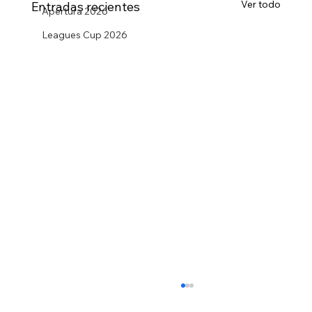
Ver todo
Entradas recientes
Apertura 2026
Leagues Cup 2026