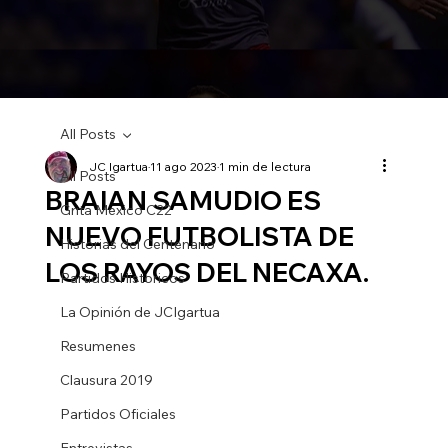
All Posts
JC Igartua
11 ago 2023
1 min de lectura
All Posts
BRAIAN SAMUDIO ES
Grita Mexico C22
NUEVO FUTBOLISTA DE
Historias del Centenario
LOS RAYOS DEL NECAXA.
Partidos Historicos
La Opinión de JCIgartua
Resumenes
Clausura 2019
Partidos Oficiales
Entrevistas