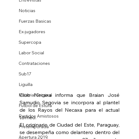
Noticias
Fuerzas Basicas
Ex-jugadores
Supercopa
Labor Social
Contrataciones
Sub17
Liguilla
Club Necaxa informa que Braian José 
Material Original
Samudio Segovia se incorpora al plantel 
Futbol de Estufa
de los Rayos del Necaxa para el actual 
Partidos Amistosos
torneo. 
El originario de Ciudad del Este, Paraguay, 
Pretemporada
se desempeña como delantero dentro del 
Apertura 2019