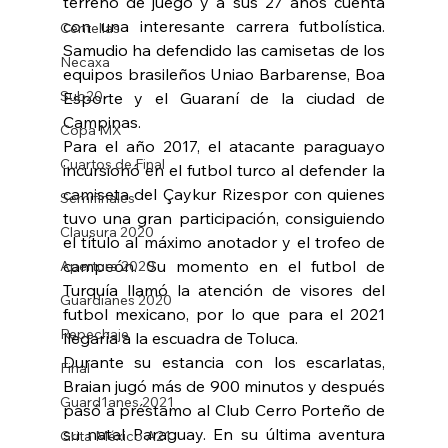
terreno de juego y a sus 27 años cuenta 
con una interesante carrera futbolística. 
Centellas
Samudio ha defendido las camisetas de los 
Necaxa
equipos brasileños Uniao Barbarense, Boa 
Sub20
Esporte y el Guaraní de la ciudad de 
Campinas. 
Copa MX
Para el año 2017, el atacante paraguayo 
Cuartos de Final
incursionó en el futbol turco al defender la 
camiseta del Çaykur Rizespor con quienes 
Semifinales
tuvo una gran participación, consiguiendo 
Clausura 2020
el título al máximo anotador y el trofeo de 
campeón. Su momento en el futbol de 
Apertura 2020
Turquía llamó la atención de visores del 
Guardianes 2020
futbol mexicano, por lo que para el 2021 
Repechaje
llegaría a la escuadra de Toluca. 
Durante su estancia con los escarlatas, 
Final
Braian jugó más de 900 minutos y después 
Guard1anes 2021
pasó a préstamo al Club Cerro Porteño de 
su natal Paraguay. En su última aventura 
Grita México A21